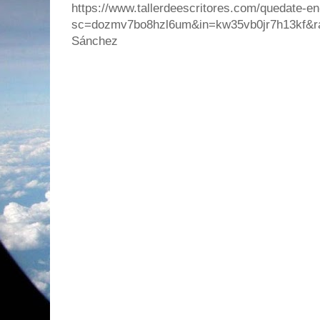
https://www.tallerdeescritores.com/quedate-en
sc=dozmv7bo8hzl6um&in=kw35vb0jr7h13kf&r
Sánchez