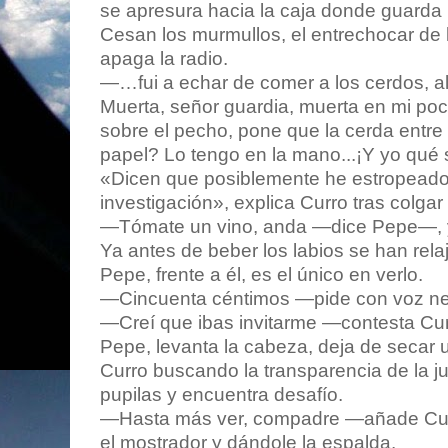
se apresura hacia la caja donde guarda 
Cesan los murmullos, el entrechocar de 
apaga la radio.
—…fui a echar de comer a los cerdos, all
Muerta, señor guardia, muerta en mi poci
sobre el pecho, pone que la cerda entre
papel? Lo tengo en la mano...¡Y yo qué 
«Dicen que posiblemente he estropeado e
investigación», explica Curro tras colgar 
—Tómate un vino, anda —dice Pepe—, y
Ya antes de beber los labios se han rela
Pepe, frente a él, es el único en verlo.
—Cincuenta céntimos —pide con voz ne
—Creí que ibas invitarme —contesta Curr
Pepe, levanta la cabeza, deja de secar u
Curro buscando la transparencia de la ju
pupilas y encuentra desafío.
—Hasta más ver, compadre —añade Curr
el mostrador y dándole la espalda.