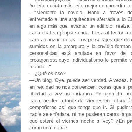
Yo leía; cuánto más leía, mejor comprendía la p
—“Mediante la novela, Rand a través de
enfrentado a una arquitectura aferrada a lo Cl
en algo más que levantar un edificio: realza
cada cual su propia senda. Lleva al lector a c
para alcanzar metas. Los personajes que deam
sumidos en la amargura y la envidia forman 
personalidad está anulada en favor del c
protagonista cuyo individualismo le permite 
mundo…"
—¿Qué es eso?
—Un blog. Oye, puede ser verdad. A veces, 
en realidad no nos convencen, cosas que si p
libertad tal vez no haríamos. Por ejemplo, n
nada, perder la tarde del viernes en la función
compañeros así que tengo que ir. Si pudiera
nadie se enfadara, ni me pusieran caras larga
que estaré el viernes noche si voy? ¿En 
como una mona?