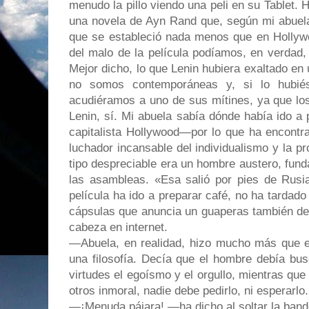
menudo la pillo viendo una peli en su Tablet. 
una novela de Ayn Rand que, según mi abuela
que se estableció nada menos que en Hollywo
del malo de la película podíamos, en verdad,
Mejor dicho, lo que Lenin hubiera exaltado en 
no somos contemporáneas y, si lo hubi
acudiéramos a uno de sus mítines, ya que lo
Lenin, sí. Mi abuela sabía dónde había ido a 
capitalista Hollywood—por lo que ha encontra
luchador incansable del individualismo y la pr
tipo despreciable era un hombre austero, fun
las asambleas. «Esa salió por pies de Rusia,
película ha ido a preparar café, no ha tardado
cápsulas que anuncia un guaperas también de
cabeza en internet.
—Abuela, en realidad, hizo mucho más que es
una filosofía. Decía que el hombre debía bus
virtudes el egoísmo y el orgullo, mientras que 
otros inmoral, nadie debe pedirlo, ni esperarlo.
—¡Menuda pájara! —ha dicho al soltar la ban