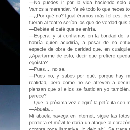
—No puedes ir por la vida haciendo solo q
Vamos a merendar. Ya sé todo lo que necesito 
—¿Por qué no? Igual éramos más felices, des
fueran al teatro serían los que de verdad quis
—Bebéte el café que se enfría.
—Espera, y si confiamos en la bondad de la
habría quién acudiría, a pesar de no entu
especie de obra de caridad que, en cualquie
¿Apartarme de esto, decir que prefiero qued
egoísta?
—Pues..., no sé.
—Pues no, y sabes por qué, porque hay 
realidad, pero como no se atreven a decirlo
piensan que si ellos se fastidian yo también
parece?
—Que la próxima vez elegiré la película con 
—Abuela…
Mi abuela navega en internet, sigue las foto
perdiera el móvil le daría un ataque al corazó
compra ropa llamativa, lo dejo ahí. Se traga t