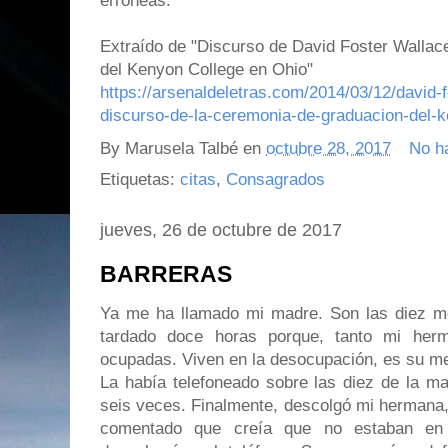
erróneas.
Extraído de "Discurso de David Foster Wallac
del Kenyon College en Ohio"
https://arsenaldeletras.com/2014/03/12/david-f
discurso-de-la-ceremonia-de-graduacion-del-k
By
Marusela Talbé
en
octubre 28, 2017
No h
Etiquetas:
citas
,
Consagrados
jueves, 26 de octubre de 2017
BARRERAS
Ya me ha llamado mi madre. Son las diez m
tardado doce horas porque, tanto mi her
ocupadas. Viven en la desocupación, es su me
La había telefoneado sobre las diez de la ma
seis veces. Finalmente, descolgó mi hermana
comentado que creía que no estaban e