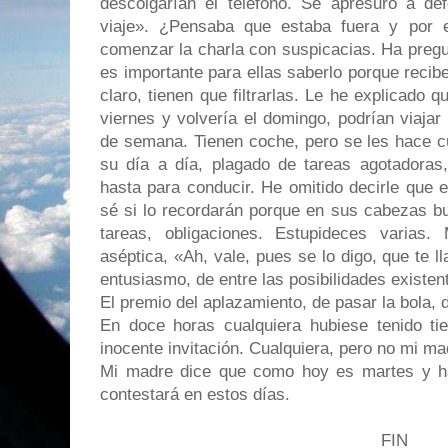
descolgarían el teléfono. Se apresuró a de
viaje». ¿Pensaba que estaba fuera y por 
comenzar la charla con suspicacias. Ha pregu
es importante para ellas saberlo porque recib
claro, tienen que filtrarlas. Le he explicado 
viernes y volvería el domingo, podrían viajar 
de semana. Tienen coche, pero se les hace c
su día a día, plagado de tareas agotadora
hasta para conducir. He omitido decirle que
sé si lo recordarán porque en sus cabezas bu
tareas, obligaciones. Estupideces varias
aséptica, «Ah, vale, pues se lo digo, que te
entusiasmo, de entre las posibilidades existent
El premio del aplazamiento, de pasar la bola, d
En doce horas cualquiera hubiese tenido t
inocente invitación. Cualquiera, pero no mi m
Mi madre dice que como hoy es martes y ha
contestará en estos días.
FIN