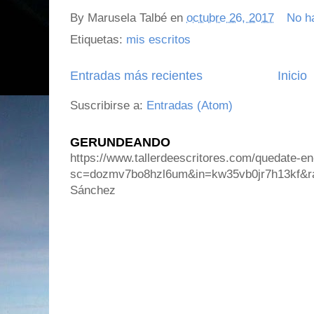
By
Marusela Talbé
en
octubre 26, 2017
No h
Etiquetas:
mis escritos
Entradas más recientes
Inicio
Suscribirse a:
Entradas (Atom)
GERUNDEANDO
https://www.tallerdeescritores.com/quedate-en
sc=dozmv7bo8hzl6um&in=kw35vb0jr7h13kf&r
Sánchez