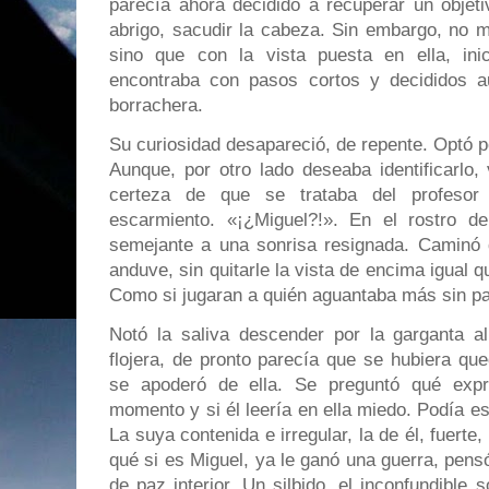
parecía ahora decidido a recuperar un objetiv
abrigo, sacudir la cabeza. Sin embargo, no mi
sino que con la vista puesta en ella, in
encontraba con pasos cortos y decididos a
borrachera.
Su curiosidad desapareció, de repente. Optó po
Aunque, por otro lado deseaba identificarlo,
certeza de que se trataba del profesor
escarmiento. «¡¿Miguel?!». En el rostro 
semejante a una sonrisa resignada. Caminó d
anduve, sin quitarle la vista de encima igual q
Como si jugaran a quién aguantaba más sin pa
Notó la saliva descender por la garganta 
flojera, de pronto parecía que se hubiera qu
se apoderó de ella. Se preguntó qué expr
momento y si él leería en ella miedo. Podía e
La suya contenida e irregular, la de él, fuerte
qué si es Miguel, ya le ganó una guerra, pen
de paz interior. Un silbido, el inconfundible 