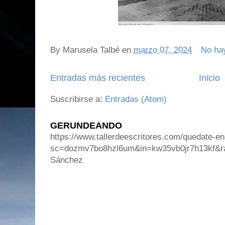
By
Marusela Talbé
en
marzo 07, 2024
No ha
Entradas más recientes
Inicio
Suscribirse a:
Entradas (Atom)
GERUNDEANDO
https://www.tallerdeescritores.com/quedate-en
sc=dozmv7bo8hzl6um&in=kw35vb0jr7h13kf&r
Sánchez