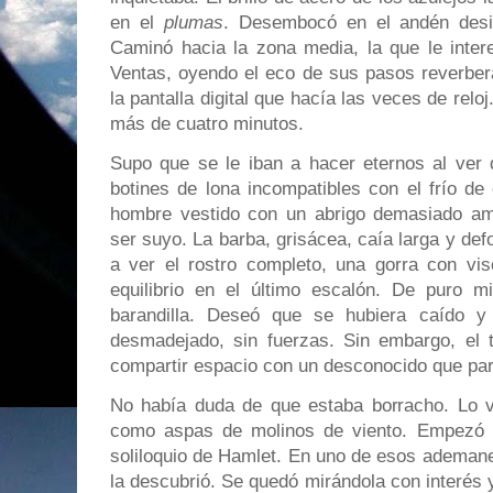
en el
plumas
. Desembocó en el andén desi
Caminó hacia la zona media, la que le inter
Ventas, oyendo el eco de sus pasos reverbera
la pantalla digital que hacía las veces de reloj
más de cuatro minutos.
Supo que se le iban a hacer eternos al ver 
botines de lona incompatibles con el frío de
hombre vestido con un abrigo demasiado am
ser suyo. La barba, grisácea, caía larga y de
a ver el rostro completo, una gorra con vise
equilibrio en el último escalón. De puro mi
barandilla. Deseó que se hubiera caído y 
desmadejado, sin fuerzas. Sin embargo, el t
compartir espacio con un desconocido que para
No había duda de que estaba borracho. Lo vi
como aspas de molinos de viento. Empezó a d
soliloquio de Hamlet. En uno de esos ademane
la descubrió. Se quedó mirándola con interés y