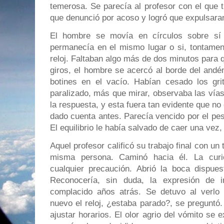
temerosa. Se parecía al profesor con el que t
que denunció por acoso y logró que expulsara
El hombre se movía en círculos sobre sí 
permanecía en el mismo lugar o si, tontament
reloj. Faltaban algo más de dos minutos para q
giros, el hombre se acercó al borde del andé
botines en el vacío. Habían cesado los gr
paralizado, más que mirar, observaba las vías
la respuesta, y esta fuera tan evidente que 
dado cuenta antes. Parecía vencido por el peso
El equilibrio le había salvado de caer una vez,
Aquel profesor calificó su trabajo final con un 
misma persona. Caminó hacia él. La curio
cualquier precaución. Abrió la boca dispues
Reconocería, sin duda, la expresión de i
complacido años atrás. Se detuvo al verlo 
nuevo el reloj, ¿estaba parado?, se preguntó.
ajustar horarios. El olor agrio del vómito se 