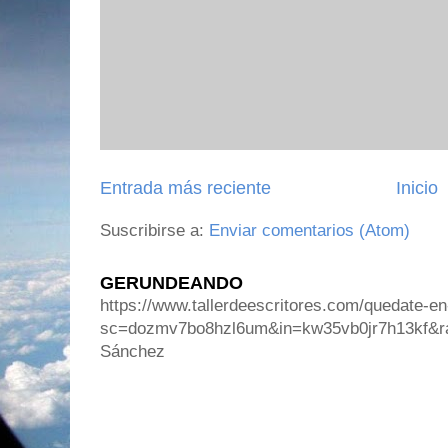
Entrada más reciente
Inicio
Suscribirse a:
Enviar comentarios (Atom)
GERUNDEANDO
https://www.tallerdeescritores.com/quedate-en
sc=dozmv7bo8hzl6um&in=kw35vb0jr7h13kf&r
Sánchez