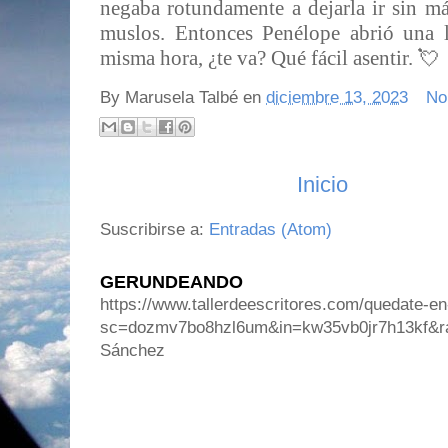
negaba rotundamente a dejarla ir sin má
muslos. Entonces Penélope abrió una l
misma hora, ¿te va? Qué fácil asentir. 💘
By
Marusela Talbé
en
diciembre 13, 2023
No
Inicio
Suscribirse a:
Entradas (Atom)
GERUNDEANDO
https://www.tallerdeescritores.com/quedate-en
sc=dozmv7bo8hzl6um&in=kw35vb0jr7h13kf&r
Sánchez