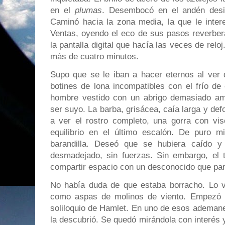
en el
plumas
. Desembocó en el andén desi
Caminó hacia la zona media, la que le inter
Ventas, oyendo el eco de sus pasos reverbera
la pantalla digital que hacía las veces de reloj
más de cuatro minutos.
Supo que se le iban a hacer eternos al ver 
botines de lona incompatibles con el frío de
hombre vestido con un abrigo demasiado am
ser suyo. La barba, grisácea, caía larga y de
a ver el rostro completo, una gorra con vise
equilibrio en el último escalón. De puro mi
barandilla. Deseó que se hubiera caído y 
desmadejado, sin fuerzas. Sin embargo, el t
compartir espacio con un desconocido que para
No había duda de que estaba borracho. Lo vi
como aspas de molinos de viento. Empezó a d
soliloquio de Hamlet. En uno de esos ademane
la descubrió. Se quedó mirándola con interés y