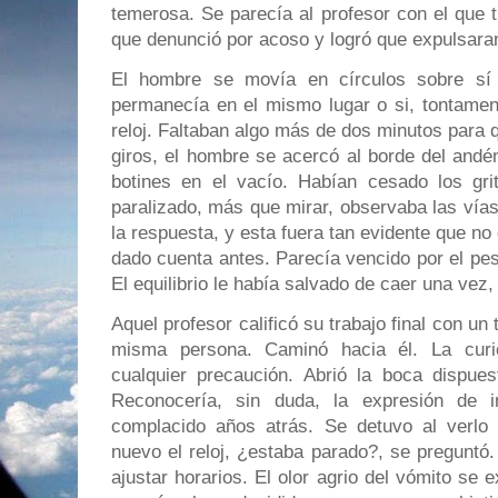
temerosa. Se parecía al profesor con el que t
que denunció por acoso y logró que expulsara
El hombre se movía en círculos sobre sí 
permanecía en el mismo lugar o si, tontament
reloj. Faltaban algo más de dos minutos para q
giros, el hombre se acercó al borde del andé
botines en el vacío. Habían cesado los gr
paralizado, más que mirar, observaba las vías
la respuesta, y esta fuera tan evidente que 
dado cuenta antes. Parecía vencido por el peso
El equilibrio le había salvado de caer una vez,
Aquel profesor calificó su trabajo final con un 
misma persona. Caminó hacia él. La curio
cualquier precaución. Abrió la boca dispues
Reconocería, sin duda, la expresión de i
complacido años atrás. Se detuvo al verlo 
nuevo el reloj, ¿estaba parado?, se preguntó.
ajustar horarios. El olor agrio del vómito se 