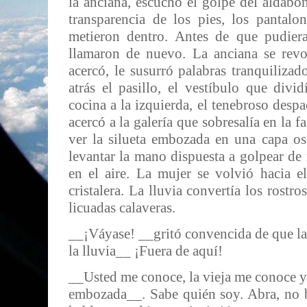
la anciana, escuchó el golpe del aldabón
transparencia de los pies, los pantalo
metieron dentro. Antes de que pudiera
llamaron de nuevo. La anciana se revo
acercó, le susurró palabras tranquilizad
atrás el pasillo, el vestíbulo que divid
cocina a la izquierda, el tenebroso despa
acercó a la galería que sobresalía en la 
ver la silueta embozada en una capa o
levantar la mano dispuesta a golpear de
en el aire. La mujer se volvió hacia el
cristalera. La lluvia convertía los rostros
licuadas calaveras.
__¡Váyase! __gritó convencida de que la 
la lluvia__ ¡Fuera de aquí!
__Usted me conoce, la vieja me conoce y 
embozada__. Sabe quién soy. Abra, no 