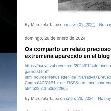
By
Marusela Talbé
en
marzo 07, 2024
No ha
domingo, 28 de enero de 2024
Os comparto un relato precioso
extremeña aparecido en el blog
https://narrativabreve.com/2024/01/salmones-r
garrido.html?
utm_source=Newsletter+de+Narrativa+Breve
Campa%C3%B1a+de+RSS&utm_medium=email
584f523513-506822865
By
Marusela Talbé
en
enero 28, 2024
No hay