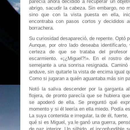
parecía ahora decidido a recuperar un objetiv
abrigo, sacudir la cabeza. Sin embargo, no mi
sino que con la vista puesta en ella, in
encontraba con pasos cortos y decididos a
borrachera.
Su curiosidad desapareció, de repente. Optó po
Aunque, por otro lado deseaba identificarlo,
certeza de que se trataba del profesor
escarmiento. «¡¿Miguel?!». En el rostro 
semejante a una sonrisa resignada. Caminó d
anduve, sin quitarle la vista de encima igual q
Como si jugaran a quién aguantaba más sin pa
Notó la saliva descender por la garganta 
flojera, de pronto parecía que se hubiera qu
se apoderó de ella. Se preguntó qué expr
momento y si él leería en ella miedo. Podía e
La suya contenida e irregular, la de él, fuerte
qué si es Miguel, ya le ganó una guerra, pen
de paz interior. Un silbido, el inconfundible 