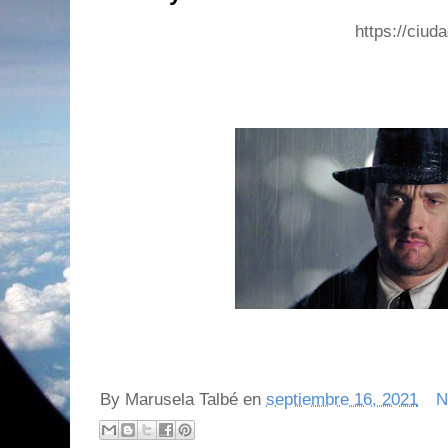
https://ciudadseva.com/t
By
Marusela Talbé
en
septiembre 16, 2021
N