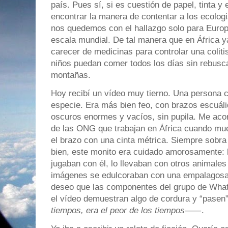
país. Pues sí, si es cuestión de papel, tinta y 
encontrar la manera de contentar a los ecolog
nos quedemos con el hallazgo solo para Europa
escala mundial. De tal manera que en África 
carecer de medicinas para controlar una coliti
niños puedan comer todos los días sin rebus
montañas.
Hoy recibí un vídeo muy tierno. Una persona c
especie. Era más bien feo, con brazos escuáli
oscuros enormes y vacíos, sin pupila. Me acor
de las ONG que trabajan en África cuando mue
el brazo con una cinta métrica. Siempre sobr
bien, este monito era cuidado amorosamente: 
jugaban con él, lo llevaban con otros animales
imágenes se edulcoraban con una empalagosa
deseo que las componentes del grupo de Wha
el vídeo demuestran algo de cordura y “pase
tiempos, era el peor de los tiempos
⸺.