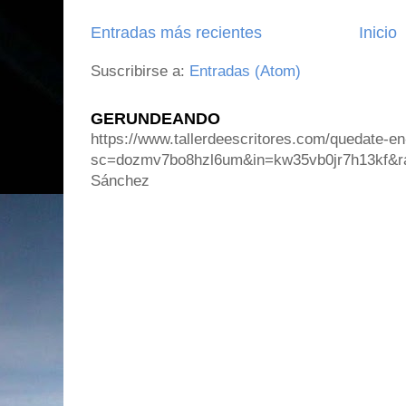
Entradas más recientes
Inicio
Suscribirse a:
Entradas (Atom)
GERUNDEANDO
https://www.tallerdeescritores.com/quedate-en
sc=dozmv7bo8hzl6um&in=kw35vb0jr7h13kf&r
Sánchez