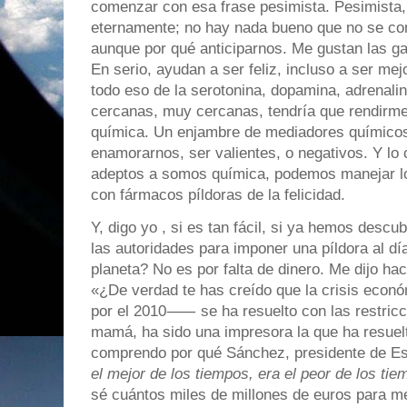
comenzar con esa frase pesimista. Pesimista,
eternamente; no hay nada bueno que no se con
aunque por qué anticiparnos. Me gustan las gaf
En serio, ayudan a ser feliz, incluso a ser me
todo eso de la serotonina, dopamina, adrenal
cercanas, muy cercanas, tendría que rendirme
química. Un enjambre de mediadores químicos
enamorarnos, ser valientes, o negativos. Y lo 
adeptos a somos química, podemos manejar lo
con fármacos píldoras de la felicidad.
Y, digo yo , si es tan fácil, si ya hemos descu
las autoridades para imponer una píldora al dí
planeta? No es por falta de dinero. Me dijo ha
«¿De verdad te has creído que la crisis econ
por el 2010⸺ se ha resuelto con las restricc
mamá, ha sido una impresora la que ha resuelt
comprendo por qué Sánchez, presidente de 
el mejor de los tiempos, era el peor de los ti
sé cuántos miles de millones de euros para m