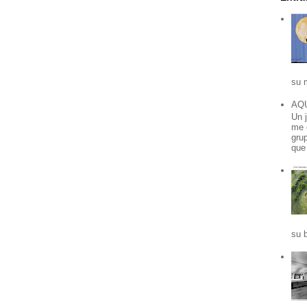
su 
AQ
Un 
me 
grup
que 
su b