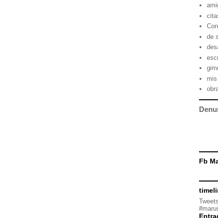
ami
cita
Con
de 
des
escr
gimn
mis
obr
Denu
Fb Ma
timel
Tweets
#marus
Entra