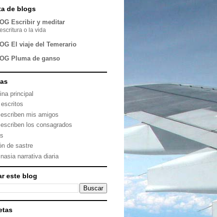
sta de blogs
OG Escribir y meditar
escritura o la vida
OG El viaje del Temerario
OG Pluma de ganso
nas
ina principal
 escritos
 escriben mis amigos
 escriben los consagrados
as
ón de sastre
nasia narrativa diaria
r este blog
etas