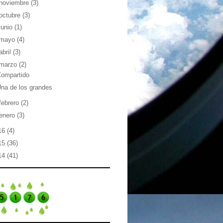
noviembre
(3)
octubre
(3)
junio
(1)
mayo
(4)
abril
(3)
marzo
(2)
Compartido
na de los grandes
febrero
(2)
enero
(3)
16
(4)
15
(36)
14
(41)