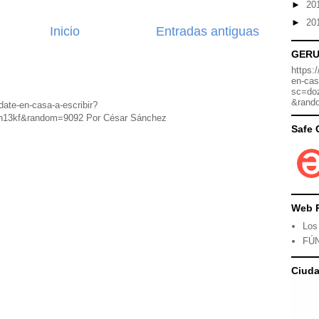
►
20
►
20
Inicio
Entradas antiguas
GER
https:
en-cas
sc=do
&rand
date-en-casa-a-escribir?
h13kf&random=9092 Por César Sánchez
Safe 
Web 
Los
FÚ
Ciud