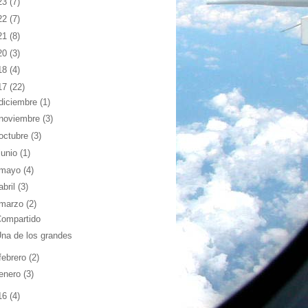
23
(7)
22
(7)
21
(8)
20
(3)
18
(4)
17
(22)
diciembre
(1)
noviembre
(3)
octubre
(3)
junio
(1)
mayo
(4)
abril
(3)
marzo
(2)
Compartido
na de los grandes
febrero
(2)
enero
(3)
16
(4)