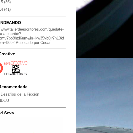
15
(36)
14
(41)
UNDEANDO
//www.tallerdeescritores.com/quedate-
a-a-escribir?
zmv7bo8hzl6um&in=kw35vb0jr7h13kf
om=9092 Publicado por César
Creative
Recomendada
 Desafíos de la Ficción
NDEU
ad Seva