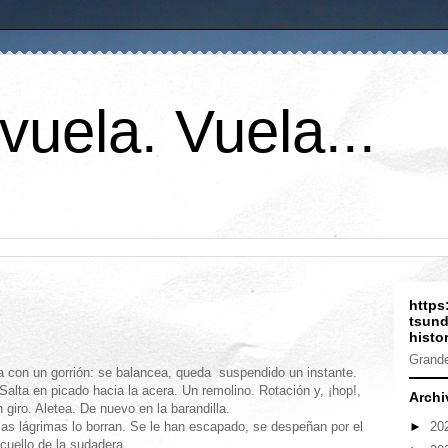
vuela. Vuela...
https
tsund
histor
Grande
eza con un gorrión: se balancea, queda suspendido un instante.
Salta en picado hacia la acera. Un remolino. Rotación y, ¡hop!,
Archi
 giro. Aletea. De nuevo en la barandilla.
►
20
, las lágrimas lo borran. Se le han escapado, se despeñan por el
 cuello de la sudadera.