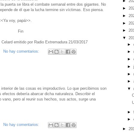
►
20
la puerta se libra el combate semanal entre dos gigantes. No
►
20
epende de él que la lucha termine sin víctimas. Eso piensa.
►
20
 <<Ya voy, papá>>.
►
20
►
20
Fin
▼
20
del Celard emitido por Radio Extremadura 21/03/2017
►
No hay comentarios:
►
►
►
►
►
a interior de las cosas es improductivo. Lo que percibimos son
▼
s efectos debería abarcar dicha naturaleza. Describir el
 vano, pero al reunir sus hechos, sus actos, surge una
U
►
►
No hay comentarios:
►
20