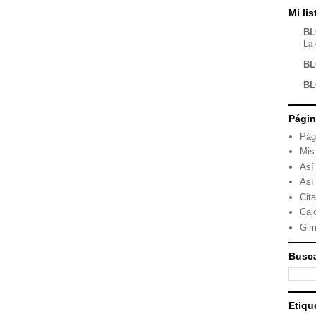
Mi li
BL
La 
BL
BL
Pági
Pág
Mis
Así
Así
Cit
Caj
Gim
Busca
Etiqu