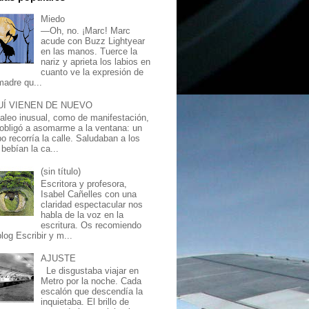
Miedo
—Oh, no. ¡Marc! Marc
acude con Buzz Lightyear
en las manos. Tuerce la
nariz y aprieta los labios en
cuanto ve la expresión de
madre qu...
UÍ VIENEN DE NUEVO
jaleo inusual, como de manifestación,
obligó a asomarme a la ventana: un
o recorría la calle. Saludaban a los
bebían la ca...
(sin título)
Escritora y profesora,
Isabel Cañelles con una
claridad espectacular nos
habla de la voz en la
escritura. Os recomiendo
log Escribir y m...
AJUSTE
Le disgustaba viajar en
Metro por la noche. Cada
escalón que descendía la
inquietaba. El brillo de