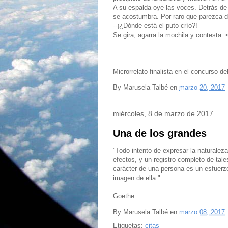
A su espalda oye las voces. Detrás de 
se acostumbra. Por raro que parezca d
--¡¿Dónde está el puto crío?!
Se gira, agarra la mochila y contesta:
Microrrelato finalista en el concurso 
By
Marusela Talbé
en
marzo 20, 2017
miércoles, 8 de marzo de 2017
Una de los grandes
"Todo intento de expresar la naturalez
efectos, y un registro completo de tale
carácter de una persona es un esfuerzo
imagen de ella."
Goethe
By
Marusela Talbé
en
marzo 08, 2017
Etiquetas:
citas