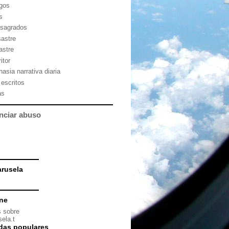
gos
s
sagrados
sastre
astre
itor
asia narrativa diaria
 escritos
as
nciar abuso
rusela
ine
 sobre
ela.t
das populares