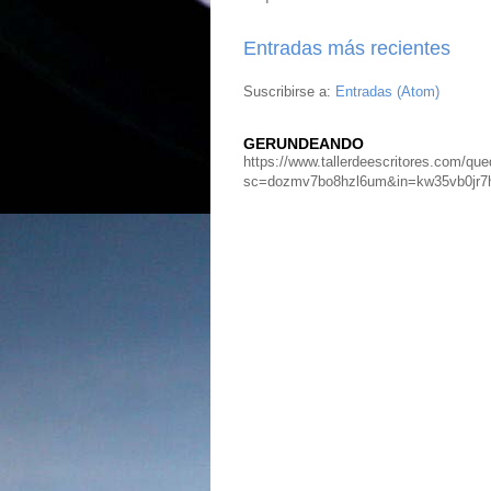
Entradas más recientes
Suscribirse a:
Entradas (Atom)
GERUNDEANDO
https://www.tallerdeescritores.com/que
sc=dozmv7bo8hzl6um&in=kw35vb0jr7