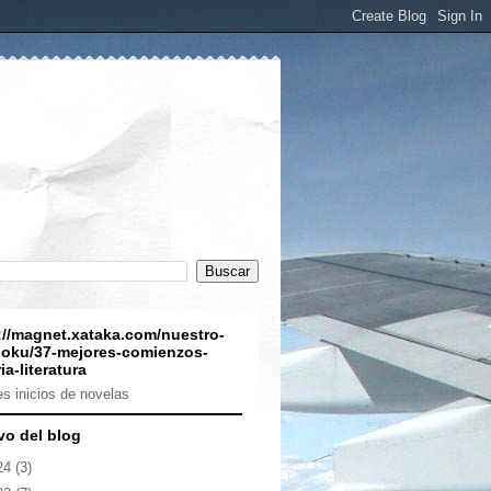
://magnet.xataka.com/nuestro-
oku/37-mejores-comienzos-
ia-literatura
s inicios de novelas
vo del blog
24
(3)