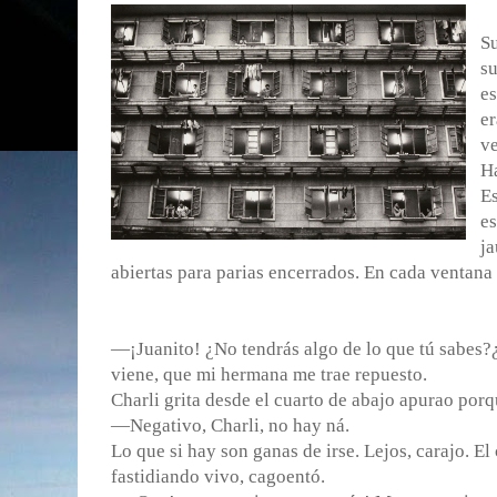
S
su
es
er
ve
Ha
Es
es
ja
abiertas para parias encerrados. En cada ventana
—¡Juanito! ¿No tendrás algo de lo que tú sabes?
viene, que mi hermana me trae repuesto.
Charli grita desde el cuarto de abajo apurao porq
—Negativo, Charli, no hay ná.
Lo que si hay son ganas de irse. Lejos, carajo. El
fastidiando vivo, cagoentó.