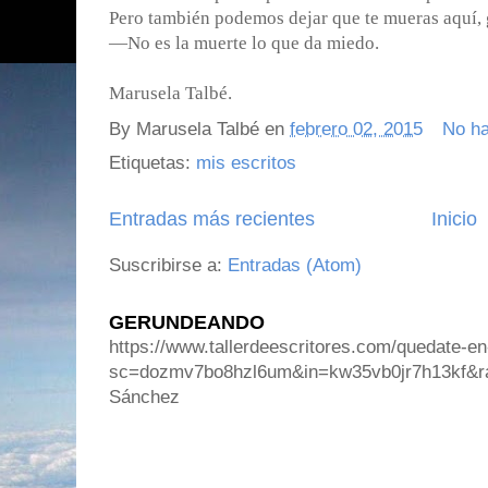
Pero también podemos dejar que te mueras aquí, 
―No es la muerte lo que da miedo.
Marusela Talbé.
By
Marusela Talbé
en
febrero 02, 2015
No h
Etiquetas:
mis escritos
Entradas más recientes
Inicio
Suscribirse a:
Entradas (Atom)
GERUNDEANDO
https://www.tallerdeescritores.com/quedate-en
sc=dozmv7bo8hzl6um&in=kw35vb0jr7h13kf&r
Sánchez