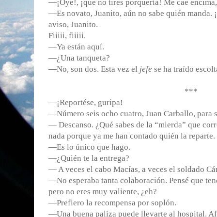
—¡Oye!, ¡que no tires porquería! Me cae encima,
—Es novato, Juanito, aún no sabe quién manda. ¡
aviso, Juanito.
Fiiiii, fiiiii.
―Ya están aquí.
―¿Una tanqueta?
―No, son dos. Esta vez el
jefe
se ha traído escolt
***
—¡Reportése, guripa!
—Número seis ocho cuatro, Juan Carballo, para ser
— Descanso. ¿Qué sabes de la “mierda”
que corr
nada porque ya me han contado quién la reparte.
—Es lo único que hago.
—¿Quién te la entrega?
— A veces el cabo Macías, a veces el soldado Cár
—No esperaba tanta colaboración. Pensé que ten
pero no eres muy valiente, ¿eh?
—Prefiero la recompensa por soplón.
―Una buena paliza puede llevarte al hospital. A