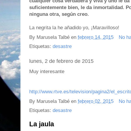
cualquier cosa verdadera y viva y uno le da 
suficientemente bien, le da inmortalidad. P
ninguna otra, según creo.
La negrita la he añadido yo, ¡Maravilloso!
By
Marusela Talbé
en
febrero 14, 2015
No h
Etiquetas:
desastre
lunes, 2 de febrero de 2015
Muy interesante
http://www.rtve.es/television/pagina2/el_escrit
By
Marusela Talbé
en
febrero 02, 2015
No h
Etiquetas:
desastre
La jaula