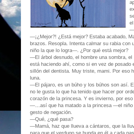
ap
e
se
el
—
—¡¿Mejor?! ¿Está mejor? Estaba acabado, M
brazos. Resopla. Intenta calmar su rabia con u
niño la que lo logra—. ¿Por qué está mejor?
—El árbol desnudo, el hombre una sombra, el 
está haciendo ahí, como si en vez de posado 
sillón del dentista. Muy triste, mami. Por eso h
luna.
—El pájaro, es un búho y los búhos son así.
no le gusta lo que ha tenido que hacer por orde
corazón de la princesa. Y es invierno, por eso
—…así que ha matado a la princesa —el niño f
gesto de negación.
—Qué, ¿qué pasa?
—Mamá, haz que llueva a cántaros, que la lluvi
para que el verdugo se hunda en él a cada paso