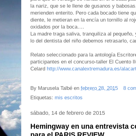
la nariz, que se le llene de gusanos y babosas
merienden enterito. Pero cada bocado tiene qu
diente, le metieran en la encía un tornillo al r
oxidados por la boca….
La madre traga saliva, tranquiliza al pequeño
lo del dentista del niño debemos retrasarlo, ca
Relato seleccionado para la antología Escritor
participantes en el concurso-taller El Cuento I
Celard
http://www.canalextremadura.es/alacart
By
Marusela Talbé
en
febrero 28, 2015
8 com
Etiquetas:
mis escritos
sábado, 14 de febrero de 2015
Hemingway en una entrevista c
para el PARIS REVIEW