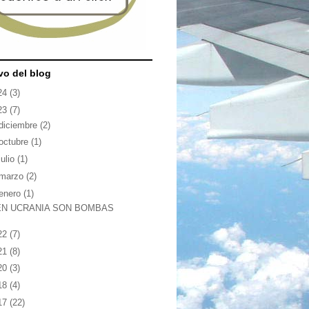
vo del blog
24
(3)
23
(7)
diciembre
(2)
octubre
(1)
julio
(1)
marzo
(2)
enero
(1)
EN UCRANIA SON BOMBAS
22
(7)
21
(8)
20
(3)
18
(4)
17
(22)