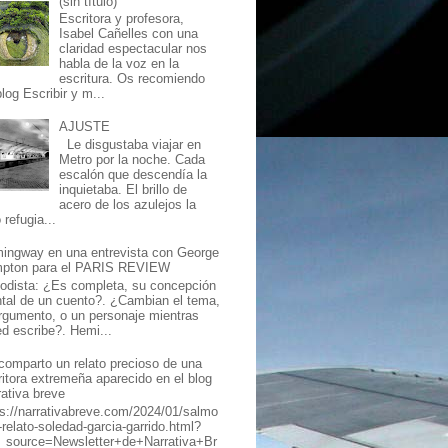
(sin título)
Escritora y profesora,
Isabel Cañelles con una
claridad espectacular nos
habla de la voz en la
escritura. Os recomiendo
log Escribir y m...
AJUSTE
Le disgustaba viajar en
Metro por la noche. Cada
escalón que descendía la
inquietaba. El brillo de
acero de los azulejos la
 refugia...
ingway en una entrevista con George
mpton para el PARIS REVIEW
iodista: ¿Es completa, su concepción
tal de un cuento?. ¿Cambian el tema,
argumento, o un personaje mientras
ed escribe?. Hemi...
comparto un relato precioso de una
ritora extremeña aparecido en el blog
rativa breve
ps://narrativabreve.com/2024/01/salmo
-relato-soledad-garcia-garrido.html?
_source=Newsletter+de+Narrativa+Br