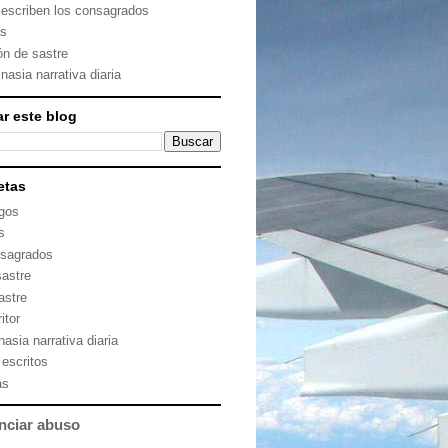
 escriben los consagrados
as
ón de sastre
nasia narrativa diaria
r este blog
etas
gos
s
sagrados
sastre
astre
itor
asia narrativa diaria
 escritos
as
nciar abuso