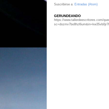
Suscribirse a:
Entradas (Atom)
GERUNDEANDO
https://www.tallerdeescritores.com/que
sc=dozmv7bo8hzl6um&in=kw35vb0jr7