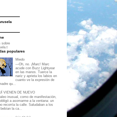
rusela
ine
 sobre
ela.t
das populares
Miedo
—Oh, no. ¡Marc! Marc
acude con Buzz Lightyear
en las manos. Tuerce la
nariz y aprieta los labios en
cuanto ve la expresión de
madre qu...
UÍ VIENEN DE NUEVO
jaleo inusual, como de manifestación,
obligó a asomarme a la ventana: un
o recorría la calle. Saludaban a los
bebían la ca...