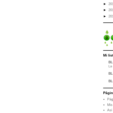
►
20
►
20
►
20
Mi li
BL
La 
BL
BL
Pági
Pág
Mis
Así