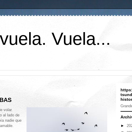
vuela. Vuela...
https
tsund
MBAS
histor
Grande
e volar.
o al lado de
Archi
ía nadie que
►
20
 amable.