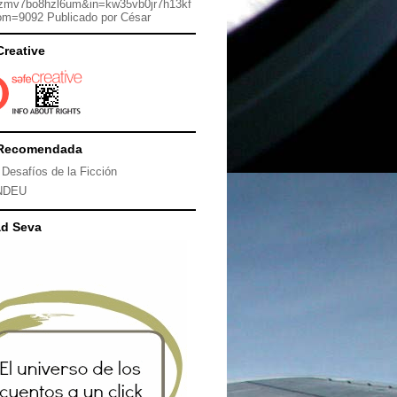
zmv7bo8hzl6um&in=kw35vb0jr7h13kf
om=9092 Publicado por César
Creative
Recomendada
 Desafíos de la Ficción
NDEU
ad Seva