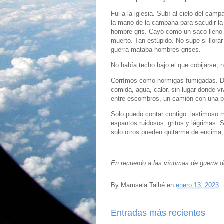
Fui a la iglesia. Subí al cielo del camp
la mano de la campana para sacudir la
hombre gris. Cayó como un saco lleno 
muerto. Tan estúpido. No supe si llorar 
guerra mataba hombres grises.
No había techo bajo el que cobijarse, ni
Corrímos como hormigas fumigadas. D
comida, agua, calor, sin lugar donde vi
entre escombros, un camión con una pue
Solo puedo contar contigo: lastimoso 
espantos ruidosos, gritos y lágrimas. 
solo otros pueden quitarme de encima
En recuerdo a las víctimas de guerra 
By
Marusela Talbé
en
enero 13, 2023
Entradas más recientes