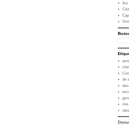
Así
Cit
Caj
Gim
Busca
Etiqu
ami
cita
Con
de 
des
escr
gimn
mis
obr
Denu