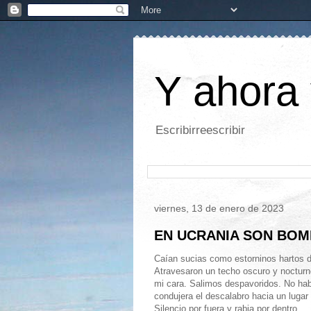
Y ahora 
Escribirreescribir
viernes, 13 de enero de 2023
EN UCRANIA SON BO
Caían sucias como estorninos hartos d
Atravesaron un techo oscuro y nocturn
mi cara. Salimos despavoridos. No hab
condujera el descalabro hacia un lugar
Silencio por fuera y rabia por dentro.