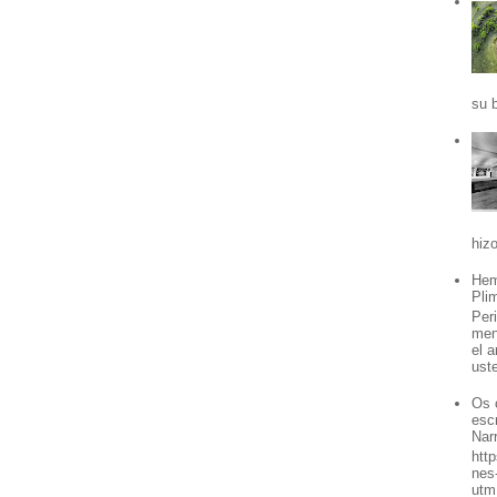
su b
hizo
Hem
Pli
Per
men
el 
ust
Os 
esc
Nar
htt
nes
utm