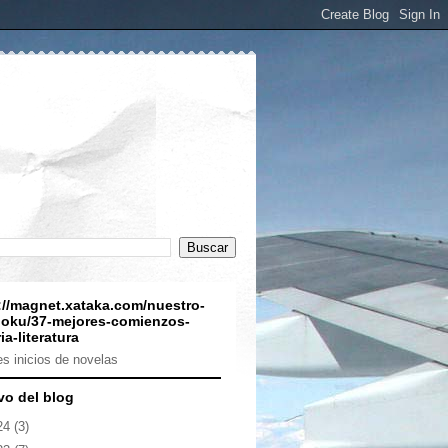
://magnet.xataka.com/nuestro-
oku/37-mejores-comienzos-
ia-literatura
s inicios de novelas
vo del blog
24
(3)