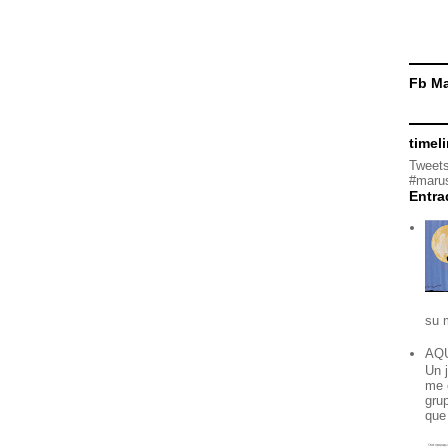
Fb Ma
timel
Tweets
#marus
Entra
su 
AQ
Un 
me 
grup
que 