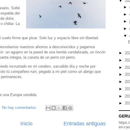
▼
20
►
anario. Solté
 espalda del
►
de dolor,
►
o chillar. La
►
▼
 suelo firme que pisar. Solo luz y espacio libre sin libertad.
esvelamos nuestros ahorros a desconocidos y pagamos
vir: un agujero en la pared de una tienda vandalizada, un rincón
►
20
rta íntegra, la caseta de un perro sin perro.
►
20
miedo incrustado en mi cerebro, sacudido día y noche por
►
20
Solo tú compañero ruin, pegado a mi piel como un abrigo que
►
20
, permaneces.
►
20
►
20
de una Europa vendida.
►
20
►
20
No hay comentarios:
GER
https:
Inicio
Entradas antiguas
en-cas