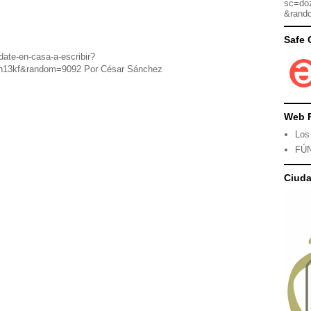
sc=do
&rand
Safe 
date-en-casa-a-escribir?
h13kf&random=9092 Por César Sánchez
Web 
Los
FÚ
Ciud