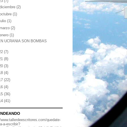
23
(7)
diciembre
(2)
octubre
(1)
julio
(1)
marzo
(2)
enero
(1)
EN UCRANIA SON BOMBAS
22
(7)
21
(8)
20
(3)
18
(4)
17
(22)
16
(4)
15
(36)
14
(41)
UNDEANDO
//www.tallerdeescritores.com/quedate-
a-a-escribir?