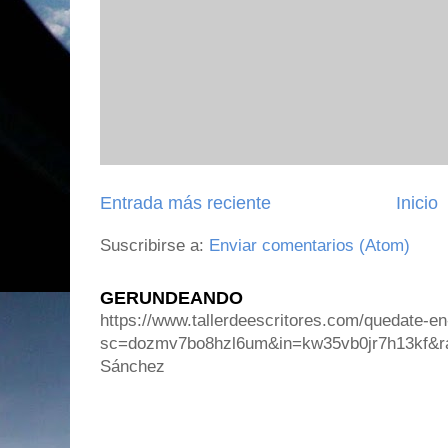
Entrada más reciente
Inicio
Suscribirse a:
Enviar comentarios (Atom)
GERUNDEANDO
https://www.tallerdeescritores.com/quedate-en
sc=dozmv7bo8hzl6um&in=kw35vb0jr7h13kf&r
Sánchez