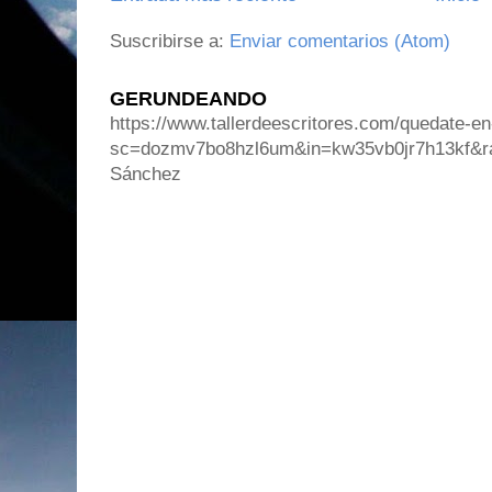
Suscribirse a:
Enviar comentarios (Atom)
GERUNDEANDO
https://www.tallerdeescritores.com/quedate-en
sc=dozmv7bo8hzl6um&in=kw35vb0jr7h13kf&r
Sánchez