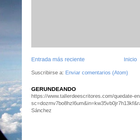
Entrada más reciente
Inicio
Suscribirse a:
Enviar comentarios (Atom)
GERUNDEANDO
https://www.tallerdeescritores.com/quedate-en
sc=dozmv7bo8hzl6um&in=kw35vb0jr7h13kf&r
Sánchez