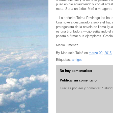
puso en pie aplaudiendo y con él arrast
meta. Sería un éxito. Miré a mi agent
—La señorita Telma Reviriego les ha leíd
Una novela desgarradora sobre el frac
protagonista de la novela se llama igua
es una triunfadora —dijo señalando el 
pasará a firmar sus ejemplares. Gracia
Mariló Jimenez
By
Marusela Talbé
en
marzo 09, 2015
Etiquetas:
amigos
No hay comentarios:
Publicar un comentario
Gracias por leer y comentar. Saludo