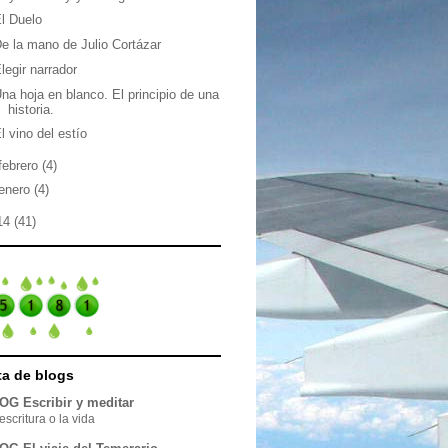
l Duelo
e la mano de Julio Cortázar
legir narrador
na hoja en blanco. El principio de una
historia.
l vino del estío
febrero
(4)
enero
(4)
14
(41)
sta de blogs
OG Escribir y meditar
escritura o la vida