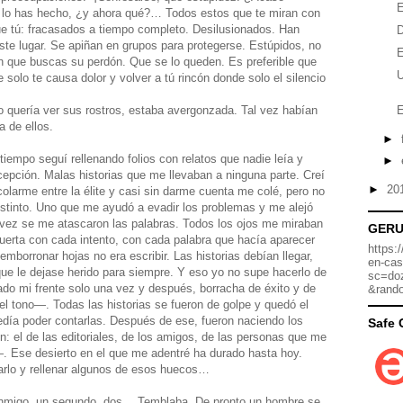
E
Ya lo has hecho, ¿y ahora qué?… Todos estos que te miran con
e tú: fracasados a tiempo completo. Desilusionados. Han
D
este lugar. Se apiñan en grupos para protegerse. Estúpidos, no
E
n que buscas su perdón. Que se lo queden. Es preferible que
U
solo te causa dolor y volver a tú rincón donde solo el silencio
o quería ver sus rostros, estaba avergonzada. Tal vez habían
E
 de ellos.
►
empo seguí rellenando folios con relatos que nadie leía y
►
pción. Malas historias que me llevaban a ninguna parte. Creí
►
20
olarme entre la élite y casi sin darme cuenta me colé, pero no
istinto. Uno que me ayudó a evadir los problemas y me alejó
vez se me atascaron las palabras. Todos los ojos me miraban
GER
uerta con cada intento, con cada palabra que hacía aparecer
https:
mborronar hojas no era escribir. Las historias debían llegar,
en-cas
que le dejase herido para siempre. Y eso yo no supe hacerlo de
sc=do
do mi frente solo una vez y después, borracha de éxito y de
&rand
el tono—. Todas las historias se fueron de golpe y quedó el
edía poder contarlas. Después de ese, fueron naciendo los
Safe 
: el de las editoriales, de los amigos, de las personas que me
—. Ese desierto en el que me adentré ha durado hasta hoy.
ntarlo y rellenar algunos de esos huecos…
 conmigo, un segundo, dos… Temblaba. De pronto un hombre se