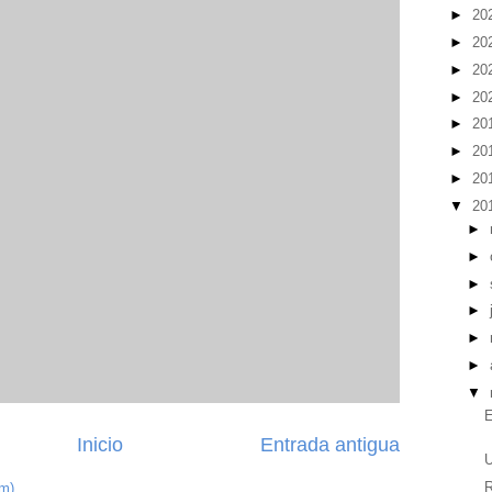
►
20
►
20
►
20
►
20
►
20
►
20
►
20
▼
20
►
►
►
►
►
►
▼
E
Inicio
Entrada antigua
U
R
om)