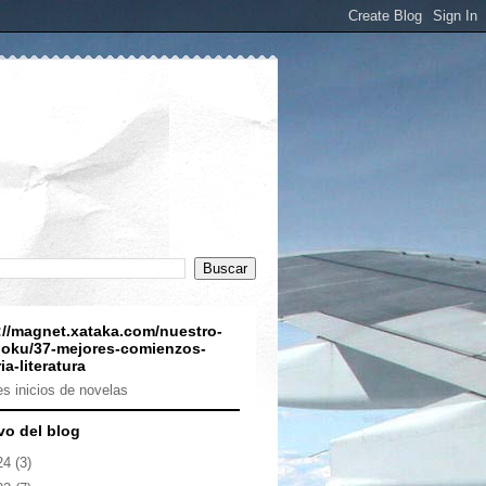
://magnet.xataka.com/nuestro-
oku/37-mejores-comienzos-
ia-literatura
s inicios de novelas
vo del blog
24
(3)