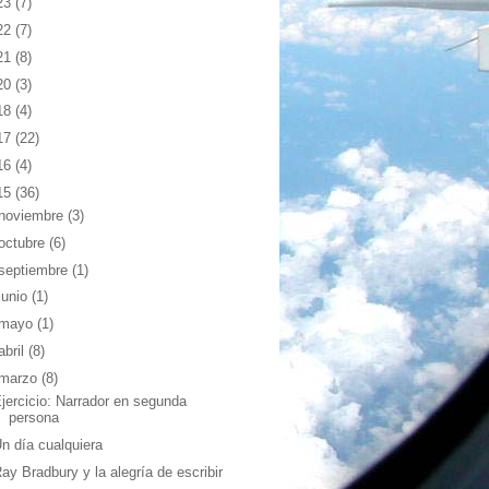
23
(7)
22
(7)
21
(8)
20
(3)
18
(4)
17
(22)
16
(4)
15
(36)
noviembre
(3)
octubre
(6)
septiembre
(1)
junio
(1)
mayo
(1)
abril
(8)
marzo
(8)
jercicio: Narrador en segunda
persona
n día cualquiera
ay Bradbury y la alegría de escribir