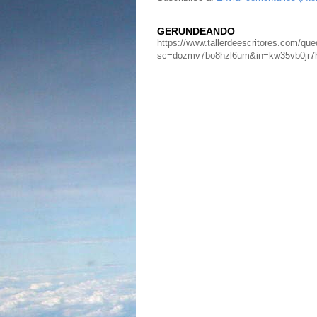
GERUNDEANDO
https://www.tallerdeescritores.com/que
sc=dozmv7bo8hzl6um&in=kw35vb0jr7