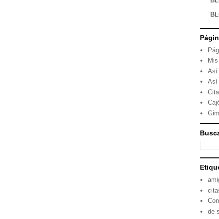
BL
BL
Pági
Pág
Mis
Así
Así
Cit
Caj
Gim
Busca
Etiqu
ami
cita
Con
de 