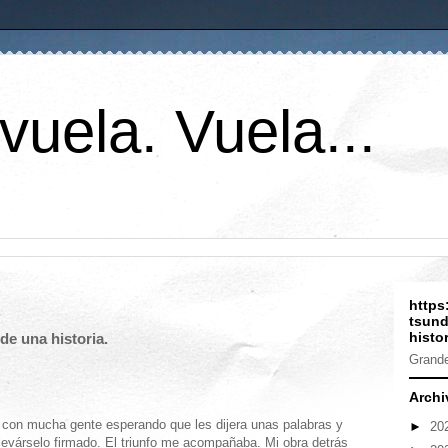
vuela. Vuela...
https
tsund
histor
de una historia.
Grande
Archi
a con mucha gente esperando que les dijera unas palabras y
►
20
llevárselo firmado. El triunfo me acompañaba. Mi obra detrás