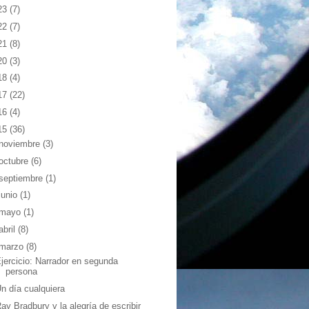
23
(7)
22
(7)
21
(8)
20
(3)
18
(4)
17
(22)
16
(4)
15
(36)
noviembre
(3)
octubre
(6)
septiembre
(1)
junio
(1)
mayo
(1)
abril
(8)
marzo
(8)
jercicio: Narrador en segunda
persona
n día cualquiera
ay Bradbury y la alegría de escribir