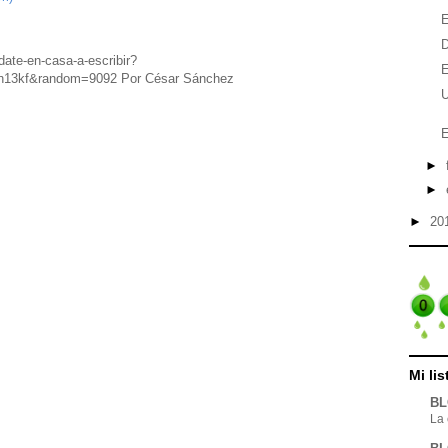
E
D
date-en-casa-a-escribir?
E
h13kf&random=9092 Por César Sánchez
U
E
►
►
►
20
Mi li
BL
La 