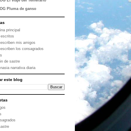
OG El viaje del Temerario
OG Pluma de ganso
nas
ina principal
 escritos
 escriben mis amigos
 escriben los consagrados
as
ón de sastre
nasia narrativa diaria
r este blog
etas
gos
s
sagrados
sastre