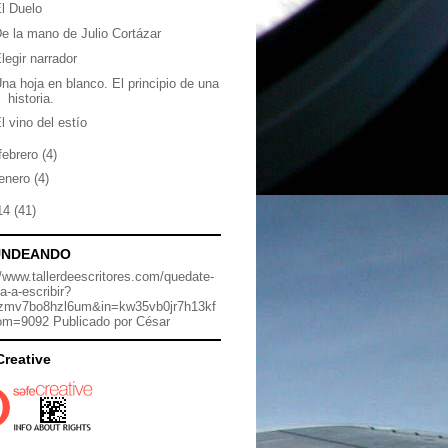
l Duelo
e la mano de Julio Cortázar
legir narrador
na hoja en blanco. El principio de una
historia.
l vino del estío
febrero
(4)
enero
(4)
14
(41)
UNDEANDO
//www.tallerdeescritores.com/quedate-
a-a-escribir?
zmv7bo8hzl6um&in=kw35vb0jr7h13kf
om=9092 Publicado por César
Creative