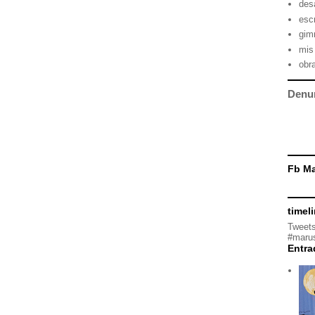
des
escr
gimn
mis
obr
Denu
Fb Ma
timel
Tweets
#marus
Entra