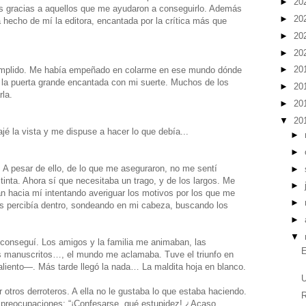
►
20
las gracias a aquellos que me ayudaron a conseguirlo. Además
►
20
 hecho de mí la editora, encantada por la crítica más que
►
20
►
20
►
20
cumplido. Me había empeñado en colarme en ese mundo dónde
r la puerta grande encantada con mi suerte. Muchos de los
►
20
rla.
►
20
▼
20
ajé la vista y me dispuse a hacer lo que debía...
►
►
ra. A pesar de ello, de lo que me aseguraron, no me sentí
►
stinta. Ahora sí que necesitaba un trago, y de los largos. Me
►
an hacia mí intentando averiguar los motivos por los que me
►
los percibía dentro, sondeando en mi cabeza, buscando los
►
▼
 conseguí. Los amigos y la familia me animaban, las
E
is manuscritos…, el mundo me aclamaba. Tuve el triunfo en
iento—. Más tarde llegó la nada… La maldita hoja en blanco.
U
 otros derroteros. A ella no le gustaba lo que estaba haciendo.
R
 preocupaciones: “¡Confesarse, qué estupidez! ¿Acaso