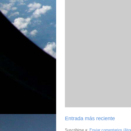
Entrada más reciente
Suscribirse a:
Enviar comentarios (At