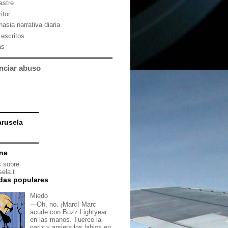
astre
itor
asia narrativa diaria
 escritos
as
nciar abuso
rusela
ine
 sobre
ela.t
das populares
Miedo
—Oh, no. ¡Marc! Marc
acude con Buzz Lightyear
en las manos. Tuerce la
nariz y aprieta los labios en