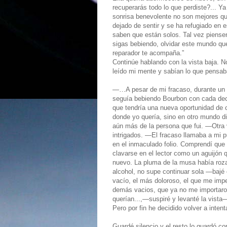
recuperarás todo lo que perdiste?... 
sonrisa benevolente no son mejores qu
dejado de sentir y se ha refugiado en 
saben que están solos. Tal vez piense
sigas bebiendo, olvidar este mundo que 
reparador te acompaña.”
Continúe hablando con la vista baja. N
leído mi mente y sabían lo que pensaba
—…A pesar de mi fracaso, durante un ti
seguía bebiendo Bourbon con cada dece
que tendría una nueva oportunidad de c
donde yo quería, sino en otro mundo d
aún más de la persona que fui. —Otra 
intrigados. —El fracaso llamaba a mi p
en el inmaculado folio. Comprendí que e
clavarse en el lector como un aguijón 
nuevo. La pluma de la musa había roza
alcohol, no supe continuar sola —bajé 
vacío, el más doloroso, el que me imp
demás vacios, que ya no me importaron
querían...,—suspiré y levanté la vista
Pero por fin he decidido volver a inte
Guardé silencio y el resto lo guardó