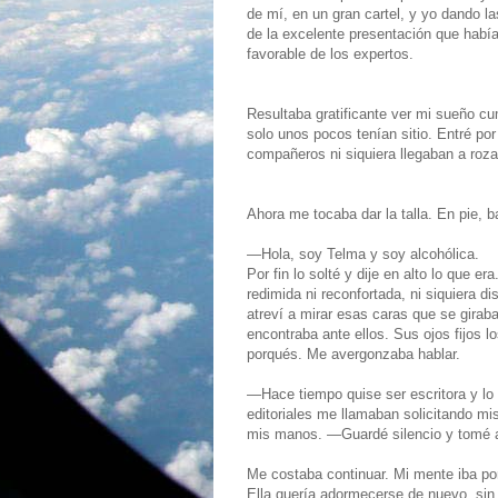
de mí, en un gran cartel, y yo dando 
de la excelente presentación que había
favorable de los expertos.
Resultaba gratificante ver mi sueño 
solo unos pocos tenían sitio. Entré po
compañeros ni siquiera llegaban a roza
Ahora me tocaba dar la talla. En pie, b
—Hola, soy Telma y soy alcohólica.
Por fin lo solté y dije en alto lo que e
redimida ni reconfortada, ni siquiera di
atreví a mirar esas caras que se girab
encontraba ante ellos. Sus ojos fijos 
porqués. Me avergonzaba hablar.
—Hace tiempo quise ser escritora y lo
editoriales me llamaban solicitando m
mis manos. —Guardé silencio y tomé al
Me costaba continuar. Mi mente iba por
Ella quería adormecerse de nuevo, sin