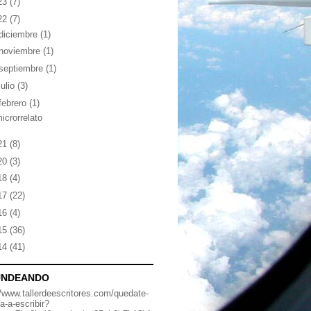
23
(7)
22
(7)
diciembre
(1)
noviembre
(1)
septiembre
(1)
julio
(3)
febrero
(1)
icrorrelato
21
(8)
20
(3)
18
(4)
17
(22)
16
(4)
15
(36)
14
(41)
UNDEANDO
//www.tallerdeescritores.com/quedate-
a-a-escribir?