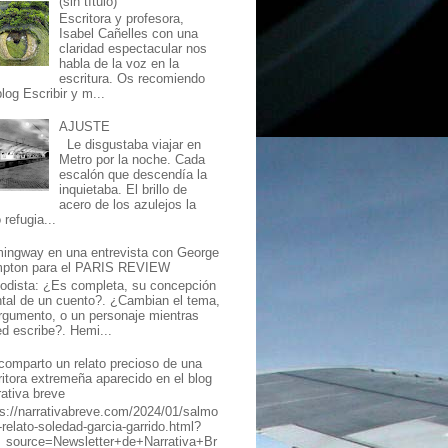
(sin título)
Escritora y profesora,
Isabel Cañelles con una
claridad espectacular nos
habla de la voz en la
escritura. Os recomiendo
log Escribir y m...
AJUSTE
Le disgustaba viajar en
Metro por la noche. Cada
escalón que descendía la
inquietaba. El brillo de
acero de los azulejos la
 refugia...
ingway en una entrevista con George
mpton para el PARIS REVIEW
iodista: ¿Es completa, su concepción
tal de un cuento?. ¿Cambian el tema,
argumento, o un personaje mientras
ed escribe?. Hemi...
comparto un relato precioso de una
ritora extremeña aparecido en el blog
rativa breve
ps://narrativabreve.com/2024/01/salmo
-relato-soledad-garcia-garrido.html?
_source=Newsletter+de+Narrativa+Br