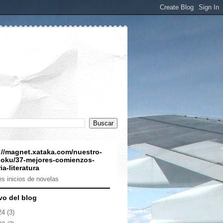
://magnet.xataka.com/nuestro-
oku/37-mejores-comienzos-
ia-literatura
s inicios de novelas
vo del blog
24
(3)