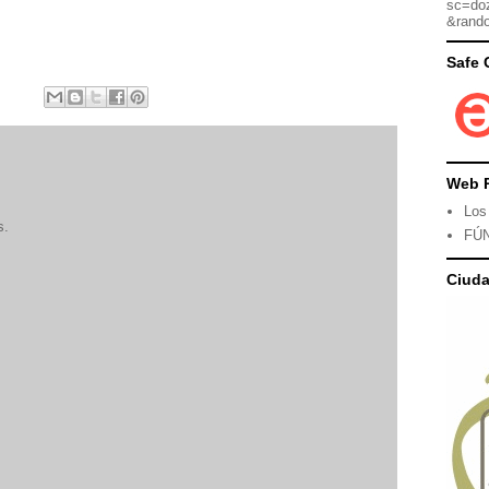
sc=do
&rand
Safe 
Web 
Los
s.
FÚ
Ciud