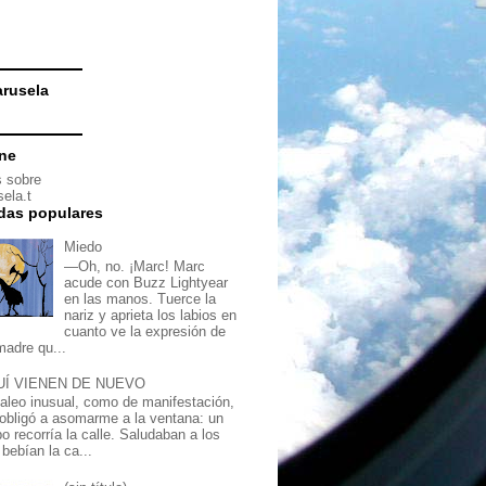
rusela
ine
 sobre
ela.t
das populares
Miedo
—Oh, no. ¡Marc! Marc
acude con Buzz Lightyear
en las manos. Tuerce la
nariz y aprieta los labios en
cuanto ve la expresión de
madre qu...
UÍ VIENEN DE NUEVO
jaleo inusual, como de manifestación,
obligó a asomarme a la ventana: un
o recorría la calle. Saludaban a los
bebían la ca...