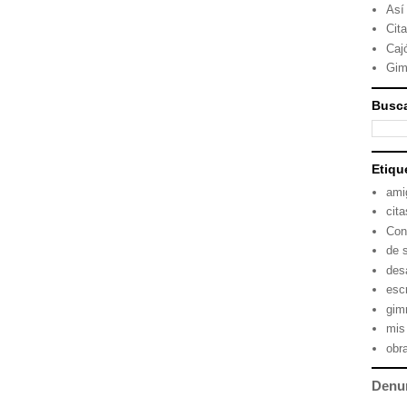
Así
Cit
Caj
Gim
Busca
Etiqu
ami
cita
Con
de 
des
escr
gimn
mis
obr
Denu