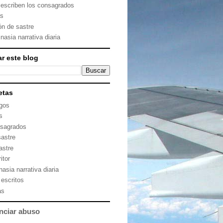
 escriben los consagrados
as
ón de sastre
nasia narrativa diaria
r este blog
etas
gos
s
sagrados
sastre
astre
itor
asia narrativa diaria
 escritos
as
nciar abuso