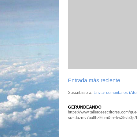
Entrada más reciente
Suscribirse a:
Enviar comentarios (At
GERUNDEANDO
https://www.tallerdeescritores.com/que
sc=dozmv7bo8hzl6um&in=kw35vb0jr7