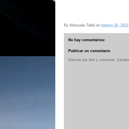
By
Marusela Talbé
en
febrero 20, 2022
No hay comentarios:
Publicar un comentario
Gracias por leer y comentar. Saludo