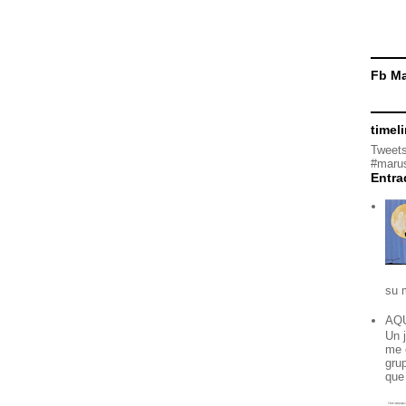
Fb Ma
timel
Tweets
#marus
Entra
su 
AQ
Un 
me 
grup
que 