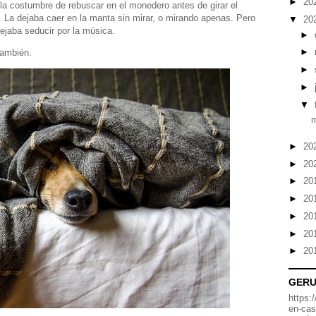
►
20
la costumbre de rebuscar en el monedero antes de girar el
. La dejaba caer en la manta sin mirar, o mirando apenas. Pero
▼
20
ejaba seducir por la música.
►
►
también.
►
►
▼
m
►
20
►
20
►
20
►
20
►
20
►
20
►
20
GER
https:
en-cas