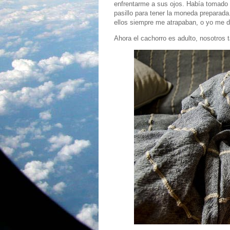
enfrentarme a sus ojos. Había tomado 
pasillo para tener la moneda preparada
ellos siempre me atrapaban, o yo me d
Ahora el cachorro es adulto, nosotros 