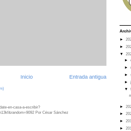
Archi
►
20
►
20
▼
20
►
►
►
Inicio
Entrada antigua
►
om)
▼
m
►
20
date-en-casa-a-escribir?
h13kf&random=9092 Por César Sánchez
►
20
►
20
►
20