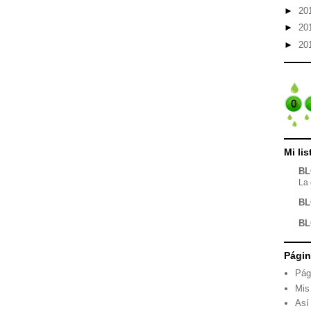
►
20
►
20
►
20
Mi li
BL
La 
BL
BL
Pági
Pág
Mis
Así