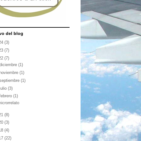
vo del blog
24
(3)
23
(7)
22
(7)
diciembre
(1)
noviembre
(1)
septiembre
(1)
julio
(3)
febrero
(1)
icrorrelato
21
(8)
20
(3)
18
(4)
17
(22)