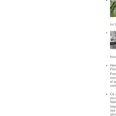
su b
hizo
Hem
Pli
Per
men
el 
ust
Os 
esc
Nar
htt
nes
utm