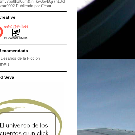
zmv7bo8hzl6um&in=kw35vb0jr7h13kf
om=9092 Publicado por César
Creative
Recomendada
 Desafíos de la Ficción
NDEU
ad Seva