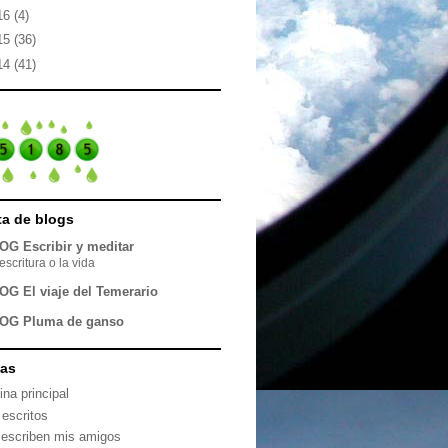
16
(4)
15
(36)
14
(41)
sta de blogs
OG Escribir y meditar
escritura o la vida
OG El viaje del Temerario
OG Pluma de ganso
nas
ina principal
 escritos
 escriben mis amigos