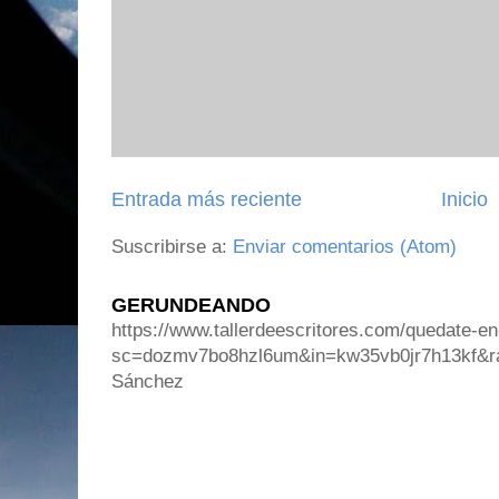
Entrada más reciente
Inicio
Suscribirse a:
Enviar comentarios (Atom)
GERUNDEANDO
https://www.tallerdeescritores.com/quedate-en
sc=dozmv7bo8hzl6um&in=kw35vb0jr7h13kf&r
Sánchez