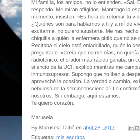
Mi familia, los amigos, no lo entienden. «Sal. 
respondo. Me miran afligidos. Mantengo la es
momento, insisten. «Es hora de retomar tu vid
¿Quiénes son para hablarnos a ti y a mí de vi
excitarme, no quiero asustarte. Me has hecho
chiquilla a quién la enfermera pidió que no se 
Recitaba el cielo está enladrillado, quién lo des
preguntarle. «Creía que no me oías, no quería
radiofónico, el orador más rápido ganaba un co
silencio de la UCI, explicó mientras me cambia
inmunosupresor. Supongo que no iban a desped
aproveché la ocasión. La verdad a cambio, exi
nebulosa de la seminconsciencia? Lo confirmó
nosotros. Sin embargo, aquí estamos.
Te quiero corazón.
Marusela
By
Marusela Talbé
en
abril 28, 2017
Etiquetas:
mis escritos