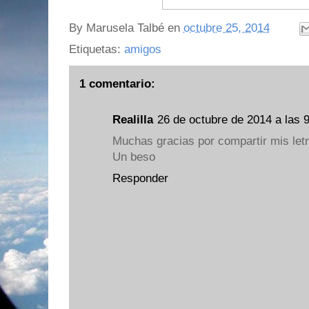
By
Marusela Talbé
en
octubre 25, 2014
Etiquetas:
amigos
1 comentario:
Realilla
26 de octubre de 2014 a las 
Muchas gracias por compartir mis letr
Un beso
Responder